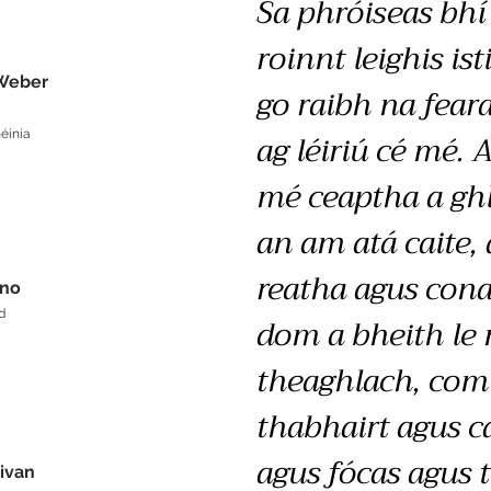
Sa phróiseas bhí
roinnt leighis ist
Weber
go raibh na feara
ag léiriú cé mé. 
éinia
mé ceaptha a gh
an am atá caite, 
reatha agus cona
ino
d
dom a bheith le
theaghlach, com
thabhairt agus c
agus fócas agus t
livan