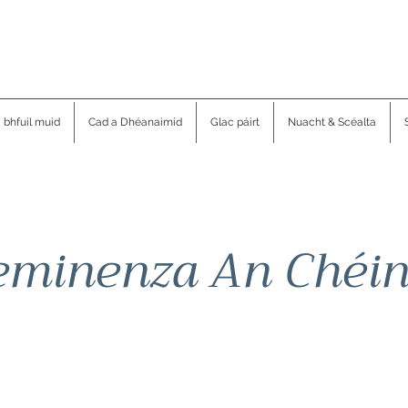
a bhfuil muid
Cad a Dhéanaimid
Glac páirt
Nuacht & Scéalta
eminenza An Chéin
d