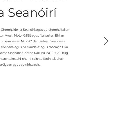
a Seanóirí
e Chomhairle na Seanóirí agus do chomhaltaí an
n West, Molo, GilGil agus Naivasha. Bhí an
aoi cheannas an NCPBC dar teideal: 'Feabhas a
 síochána agus na slándála' agus thacaigh Clár
gníochta Síochána Contae Nakuru (NCPBC). Thug
 theachtaireacht chomhroinnte faoin tsíocháin
 foréigean agus coinbhleacht.