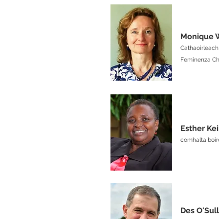
Monique 
Cathaoirleach
Feminenza Ch
Esther Ke
comhalta boir
Des O'Sul