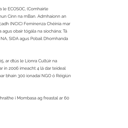
a le ECOSOC, (Comhairle
 Chun Cinn na mBan. Admhaíonn an
cadh (NCIC) Feminenza Chéinia mar
 agus obair tógála na síochána; Tá
NA NA, SIDA agus Pobail Dhomhanda
, ar dtús le Líonra Cultúir na
in 2006 imeacht 4 lá dar teideal
enar bhain 300 ionadaí NGO ó Réigiún
hraithe i Mombasa ag freastal ar 60