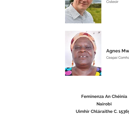
Cisteoir
Agnes Mw
Ceapaí Comha
Feminenza An Chéinia
Nairobi
Uimhir Chláraithe C. 1536