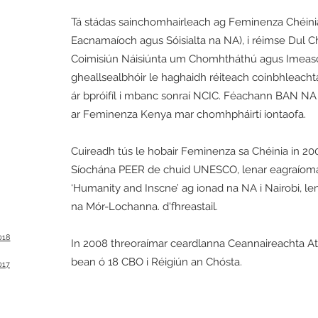
Tá stádas sainchomhairleach ag Feminenza Chéini
Eacnamaíoch agus Sóisialta na NA), i réimse Dul
Coimisiún Náisiúnta um Chomhtháthú agus Imeas
gheallsealbhóir le haghaidh réiteach coinbhleachta
ár bpróifíl i mbanc sonraí NCIC. Féachann BAN 
ar Feminenza Kenya mar chomhpháirtí iontaofa.
Cuireadh tús le hobair Feminenza sa Chéinia in 2005
Síochána PEER de chuid UNESCO, lenar eagraíomar 
‘Humanity and Inscne’ ag ionad na NA i Nairobi, l
na Mór-Lochanna. d'fhreastail.
018
In 2008 threoraímar ceardlanna Ceannaireachta At
bean ó 18 CBO i Réigiún an Chósta.
017