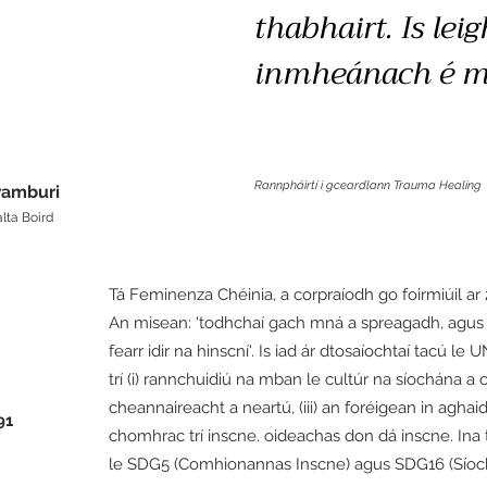
thabhairt. Is lei
inmheánach é mo
Rannpháirtí i gceardlann Trauma Healing
amburi
lta Boird
Tá Feminenza Chéinia, a corpraíodh go foirmiúil ar
An misean: 'todhchaí gach mná a spreagadh, agus oi
fearr idir na hinscní'. Is iad ár dtosaíochtaí tacú
trí (i) rannchuidiú na mban le cultúr na síochána a c
cheannaireacht a neartú, (iii) an foréigean in agha
91
chomhrac trí inscne. oideachas don dá inscne. Ina 
le SDG5 (Comhionannas Inscne) agus SDG16 (Síocháin