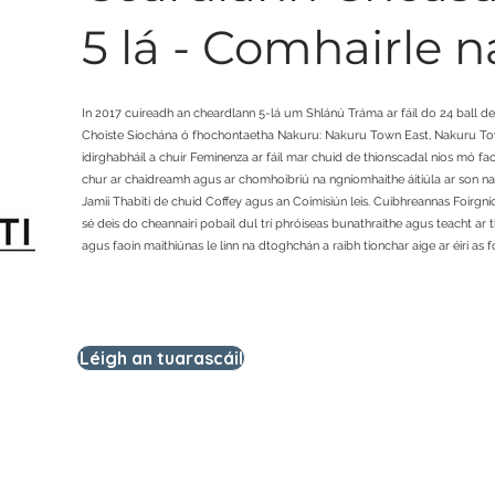
5 lá - Comhairle n
In 2017 cuireadh an cheardlann 5-lá um Shlánú Tráma ar fáil do 24 ball d
Choiste Síochána ó fhochontaetha Nakuru: Nakuru Town East, Nakuru Tow
idirghabháil a chuir Feminenza ar fáil mar chuid de thionscadal níos mó f
chur ar chaidreamh agus ar chomhoibriú na ngníomhaithe áitiúla ar son na
Jamii Thabiti de chuid Coffey agus an Coimisiún leis. Cuibhreannas Foir
sé deis do cheannairí pobail dul trí phróiseas bunathraithe agus teacht ar
agus faoin maithiúnas le linn na dtoghchán a raibh tionchar aige ar éirí as
Léigh an tuarascáil