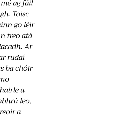
 mé ag fáil
igh. Toisc
inn go léir
An treo atá
lacadh. Ar
ar rudaí
s ba chóir
 mo
hairle a
abhrú leo,
reoir a