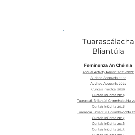
Tuarascálacha
Bliantúla
Feminenza An Chéinia
Annual Activity Report 2021-2022
Audited Accounts 2022
Audited Accounts 2021
Cuntais Iniúchta, 2020
Cuntais Iniúchta 2019
Tuarascáil Bhliantúil Gníomhaíochta 2
Cuntais Iniúchta 2018
Tuarascáil Bhliantúil Gníomhaíochta 2
Cuntais Iniúchta 2017
Cuntais Iniúchta 2016
Cuntais Iniúchta 2015