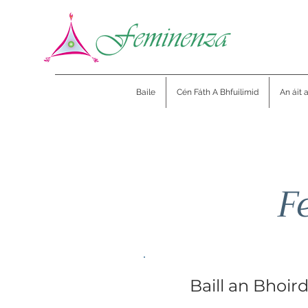
Baile
Cén Fáth A Bhfuilimid
An áit 
F
Baill an Bhoir