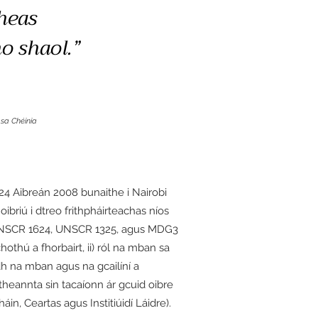
gheas
 shaol.”
sa Chéinia
 24 Aibreán 2008 bunaithe i Nairobi
briú i dtreo frithpháirteachas níos
 le UNSCR 1624, UNSCR 1325, agus MDG3
hothú a fhorbairt, ii) ról na mban sa
idh na mban agus na gcailíní a
theannta sin tacaíonn ár gcuid oibre
, Ceartas agus Institiúidí Láidre).