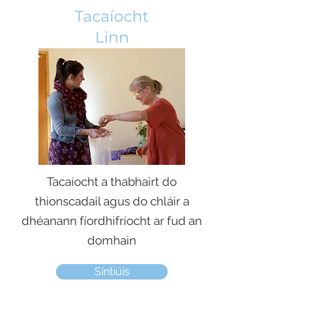
Tacaíocht
Linn
Tacaíocht a thabhairt do
thionscadail agus do chláir a
dhéanann fíordhifríocht ar fud an
domhain
Síntiúis