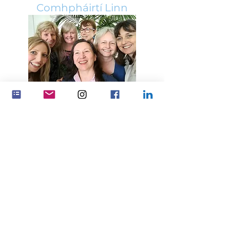
Comhpháirtí Linn
Déan tionchar níos mó trí oibriú le
chéile
Comhpháirtíochtaí
Feminenza Denmark
Feminenza Germany