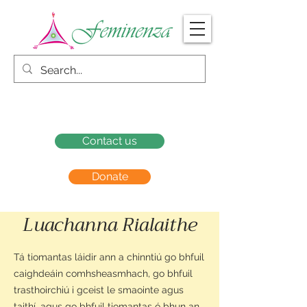
Contact us
Donate
Luachanna Rialaithe
Tá tiomantas láidir ann a chinntiú go bhfuil
caighdeáin comhsheasmhach, go bhfuil
trasthoirchiú i gceist le smaointe agus
taithí, agus go bhfuil tiomantas ó bhun an