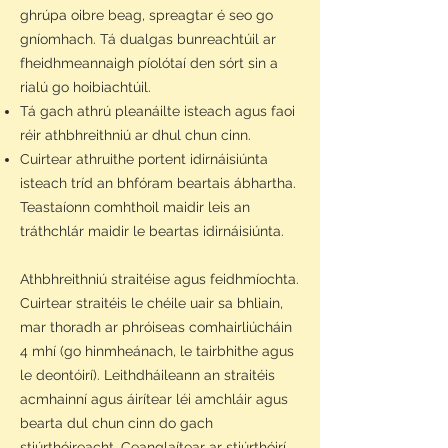
ghrúpa oibre beag, spreagtar é seo go
gníomhach. Tá dualgas bunreachtúil ar
fheidhmeannaigh píolótaí den sórt sin a
rialú go hoibiachtúil.
Tá gach athrú pleanáilte isteach agus faoi
réir athbhreithniú ar dhul chun cinn.
Cuirtear athruithe portent idirnáisiúnta
isteach tríd an bhfóram beartais ábhartha.
Teastaíonn comhthoil maidir leis an
tráthchlár maidir le beartas idirnáisiúnta.
Athbhreithniú straitéise agus feidhmíochta.
Cuirtear straitéis le chéile uair sa bhliain,
mar thoradh ar phróiseas comhairliúcháin
4 mhí (go hinmheánach, le tairbhithe agus
le deontóirí). Leithdháileann an straitéis
acmhainní agus áirítear léi amchláir agus
bearta dul chun cinn do gach
stiúrthóireacht. Ceanglaítear ar stiúrthóirí