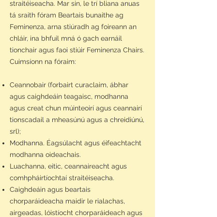
straitéiseacha. Mar sin, le trí bliana anuas
tá sraith fóram Beartais bunaithe ag
Feminenza, arna stiúradh ag foireann an
chláir, ina bhfuil mná ó gach earnáil
tionchair agus faoi stiúir Feminenza Chairs.
Cuimsíonn na fóraim:
Ceannobair (forbairt curaclaim, ábhar
agus caighdeáin teagaisc, modhanna
agus creat chun múinteoirí agus ceannairí
tionscadail a mheasúnú agus a chreidiúnú,
srl);
Modhanna. Éagsúlacht agus éifeachtacht
modhanna oideachais.
Luachanna, eitic, ceannaireacht agus
comhpháirtíochtaí straitéiseacha.
Caighdeáin agus beartais
chorparáideacha maidir le rialachas,
airgeadas, lóistíocht chorparáideach agus