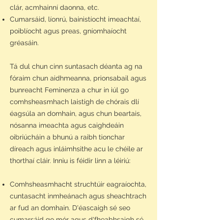
clár, acmhainní daonna, etc.
Cumarsáid, líonrú, bainistíocht imeachtaí,
poiblíocht agus preas, gníomhaíocht
gréasáin.
Tá dul chun cinn suntasach déanta ag na
fóraim chun aidhmeanna, prionsabail agus
bunreacht Feminenza a chur in iúl go
comhsheasmhach laistigh de chórais dlí
éagsúla an domhain, agus chun beartais,
nósanna imeachta agus caighdeáin
oibriúcháin a bhunú a raibh tionchar
díreach agus inláimhsithe acu le chéile ar
thorthaí cláir. Inniu is féidir linn a léiriú:
Comhsheasmhacht struchtúir eagraíochta,
cuntasacht inmheánach agus sheachtrach
ar fud an domhain. D'éascaigh sé seo
cumarsáid go mór agus d'fheabhsaigh sé