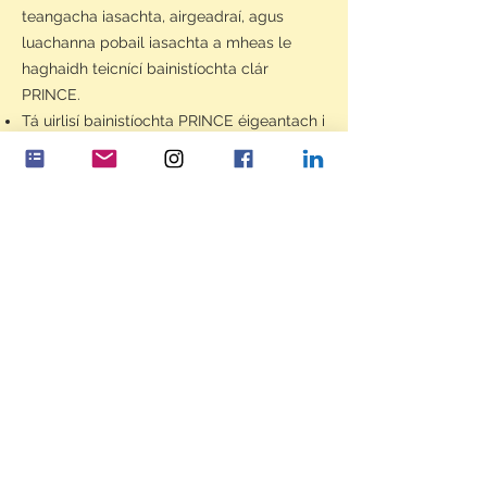
teangacha iasachta, airgeadraí, agus
luachanna pobail iasachta a mheas le
haghaidh teicnící bainistíochta clár
PRINCE.
Tá uirlisí bainistíochta PRINCE éigeantach i
gcás (i) go bhfuil níos mó ná
stiúrthóireacht amháin i gceist leis an
tionscadal agus/nó (ii) go bhfuil
comhpháirtíocht le gníomhaireacht eile i
bhfeidhm a d’fhágfadh nach mbeadh
rialachas atá bunaithe ar an eagraíocht
praiticiúil.
Tuairiscíonn gach tionscadal PRINCE tríd
an Stiúrthóireacht um Ghnóthaí
Corparáideacha a bhfuil sé de cheart aici
idirghabháil a dhéanamh ag Leibhéal
Boird sa chlár PRINCE.
Caitear leis an Stiúrthóireacht Oideachais
agus leis na Stiúrthóireachtaí Cumarsáide