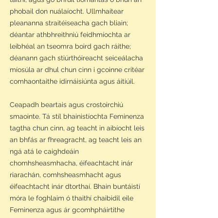
phobail don nuálaíocht. Ullmhaítear
pleananna straitéiseacha gach bliain;
déantar athbhreithniú feidhmíochta ar
leibhéal an tseomra boird gach ráithe;
déanann gach stiúrthóireacht seiceálacha
míosúla ar dhul chun cinn i gcoinne critéar
comhaontaithe idirnáisiúnta agus áitiúil.
Ceapadh beartais agus crostoirchiú
smaointe. Tá stíl bhainistíochta Feminenza
tagtha chun cinn, ag teacht in aibíocht leis
an bhfás ar fhreagracht, ag teacht leis an
ngá atá le caighdeáin
chomhsheasmhacha, éifeachtacht inár
riarachán, comhsheasmhacht agus
éifeachtacht inár dtorthaí. Bhain buntáistí
móra le foghlaim ó thaithí chaibidil eile
Feminenza agus ár gcomhpháirtithe