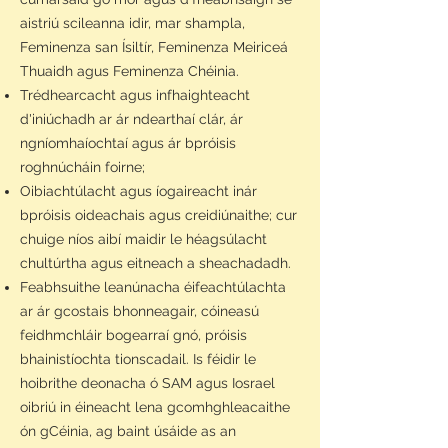
aistriú scileanna idir, mar shampla,
Feminenza san Ísiltír, Feminenza Meiriceá
Thuaidh agus Feminenza Chéinia.
Trédhearcacht agus infhaighteacht
d'iniúchadh ar ár ndearthaí clár, ár
ngníomhaíochtaí agus ár bpróisis
roghnúcháin foirne;
Oibiachtúlacht agus íogaireacht inár
bpróisis oideachais agus creidiúnaithe; cur
chuige níos aibí maidir le héagsúlacht
chultúrtha agus eitneach a sheachadadh.
Feabhsuithe leanúnacha éifeachtúlachta
ar ár gcostais bhonneagair, cóineasú
feidhmchláir bogearraí gnó, próisis
bhainistíochta tionscadail. Is féidir le
hoibrithe deonacha ó SAM agus Iosrael
oibriú in éineacht lena gcomhghleacaithe
ón gCéinia, ag baint úsáide as an