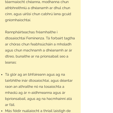
téarmaíocht chéanna, modhanna chun
athbhreithniú a dhéanamh ar dhul chun
cinn, agus uirlisí chun cabhrú lena gcuid
gníomhaíochtaí.
Rannpháirteachas fréamhaithe i
dtosaíochtaí Feminenza. Tá forbairt tagtha
ar chóras chun feabhsúcháin a mholadh
agus chun machnamh a dhéanamh ar ár
dtreo, bunaithe ar na prionsabail seo a
leanas:
Tá glór ag an bhfoireann agus ag na
tairbhithe inár dtosaíochtaí, agus déantar
raon an athraithe nó na tosaíochta a
mhaolú ag ár n-aidhmeanna agus ár
bprionsabail, agus ag na hacmhainní atá
ar fáil.
Más féidir nuálaíocht a thriail laistigh de