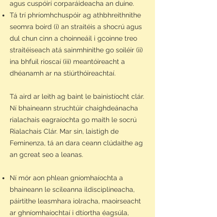
agus cuspóirí corparáideacha an duine.
Tá trí phríomhchuspóir ag athbhreithnithe
seomra boird (i) an straitéis a shocrú agus
dul chun cinn a choinneáil i gcoinne treo
straitéiseach atá sainmhínithe go soiléir (ii)
ina bhfuil rioscaí (iii) meantóireacht a
dhéanamh ar na stiúrthóireachtaí.
Tá aird ar leith ag baint le bainistíocht clár.
Ní bhaineann struchtúir chaighdeánacha
rialachais eagraíochta go maith le socrú
Rialachais Clár. Mar sin, laistigh de
Feminenza, tá an dara ceann clúdaithe ag
an gcreat seo a leanas.
Ní mór aon phlean gníomhaíochta a
bhaineann le scileanna ildisciplíneacha,
páirtithe leasmhara iolracha, maoirseacht
ar ghníomhaíochtaí i dtíortha éagsúla,