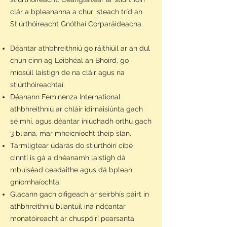
clár a bpleananna a chur isteach tríd an
Stiúrthóireacht Gnóthaí Corparáideacha.
Déantar athbhreithniú go ráithiúil ar an dul
chun cinn ag Leibhéal an Bhoird, go
míosúil laistigh de na cláir agus na
stiúrthóireachtaí.
Déanann Feminenza International
athbhreithniú ar chláir idirnáisiúnta gach
sé mhí, agus déantar iniúchadh orthu gach
3 bliana, mar mheicníocht theip slán.
Tarmligtear údarás do stiúrthóirí cibé
cinntí is gá a dhéanamh laistigh dá
mbuiséad ceadaithe agus dá bplean
gníomhaíochta.
Glacann gach oifigeach ar seirbhís páirt in
athbhreithniú bliantúil ina ndéantar
monatóireacht ar chuspóirí pearsanta