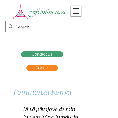
Contact us
Donate
Feminenza Kenya
Di vê pêvajoyê de min
hin saxbûna hundurîn