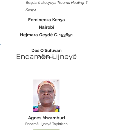
Beşdarê atolyeya
Trauma Healing
li
Kenya
Feminenza Kenya
Nairobi
Hejmara Qeydê C. 153691
Des O'Sullivan
Endamên Lijneyê
Xezînedar
Agnes Mwamburi
Endamê Lijneyê Tayînkirin