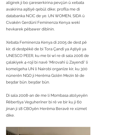
alîgirek ji bo çareserkirina pevçûn û xebata
avakirina aşitiyê qebûl dike; profîla me di
databanka NCIC de ye. UN WOMEN, SIDA û
Civakên Gerdûnî Feminenza Kenya wekî
hevkarek pêbawer dibînin.
Xebata Feminenza Kenya di 2005 de dest pê
kir, di destpêkê de bi Tora Çandî ya Aştiyê ya
UNESCO PEER, ku me bi wî re di sala 2006 de
çalakiyek 4-rojî bi navê 'Mirovahî û Zayendî' li
komelgeha UN li Nairobi organîze kir, ku 300
nûnerên NGO ji Herêma Golên Mezin tê de
beşdar bûn. beşdar bûn.
Di sala 2008-an de me li Mombasa atolyeyên
Rêbertiya Veguherîner bi rê ve bir ku ji 60
jinan ji 18 CBOyên Herêma Beravê re xizmet
dike.