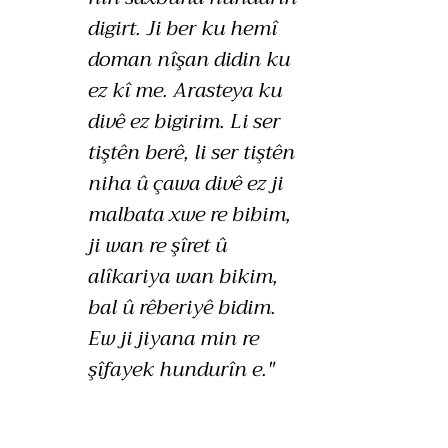
digirt. Ji ber ku hemî
doman nîşan didin ku
ez kî me. Arasteya ku
divê ez bigirim. Li ser
tiştên berê, li ser tiştên
niha û çawa divê ez ji
malbata xwe re bibim,
ji wan re şîret û
alîkariya wan bikim,
bal û rêberiyê bidim.
Ew ji jiyana min re
şîfayek hundurîn e."