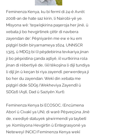
Feminenza Kenya, ku bi fermî di 24-ê Avrêl
2008-an de hate saz kirin, li Nairobi-yê ye.
Mîsyona wê: 'teşwîqkirina paşeroja her jinê, û
xebata ji bo hevgirtinek çêtir di navbera
zayendan de'. Pêşniyarên me ew e ku em
piştgirî bidin biryarnameya 1624, UNNSCR
1325, û MDG3 bi (i) pêşdebirina tevkariya jinan
ji bo pêşxistina çanda aştiyê, ii) xurtkirina rola
jinan di rêbertiyê de, (iii) têkoşîna li dijî tundiya
li dijî jin û keçan bi riya zayendî. perwerdeya ji
bo her du zayendan. Wekî din xebata me
piştgirî dide SDG5 (Wekheviya Zayendî) û
SDG16 (Aştî, Dad û Saziyên Xurt).
Feminenza Kenya bi ECOSOC, (Encûmena
Aborî û Civakî ya UN), di warê Pêşveçûna Jinê
de, xwediyê statuyek şêwirmendî ya taybetî
ye. Komîsyona Hevgirtin û Entegrasyonê ya
Neteweyî (NCIC) Feminenza Kenya wekî