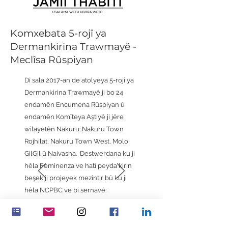
Komxebata 5-rojî ya
Dermankirina Trawmayê -
Meclîsa Rûspiyan
Di sala 2017-an de atolyeya 5-rojî ya
Dermankirina Trawmayê ji bo 24
endamên Encumena Rûspiyan û
endamên Komîteya Aştiyê ji jêre
wîlayetên Nakuru: Nakuru Town
Rojhilat, Nakuru Town West, Molo,
GilGil û Naivasha. Destwerdana ku ji
hêla Feminenza ve hatî peyda kirin
beşek ji projeyek mezintir bû ku ji
hêla NCPBC ve bi sernavê:
'Zêdekirina têkilî û hevkariya
aktorên herêmî ji bo aştî û ewlehiyê'
û ji hêla Bernameya Coffeyiti û Jami