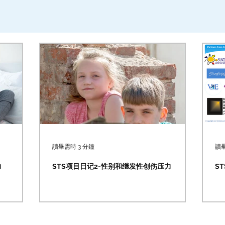
讀畢需時 3 分鐘
讀畢
力
STS项目日记2-性别和继发性创伤压力
S