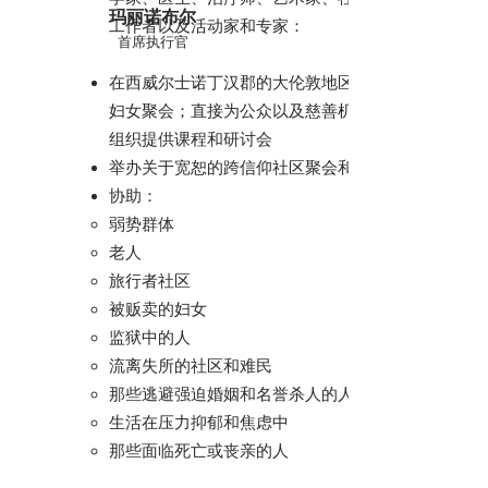
玛丽诺布尔
工作者以及活动家和专家：
首席执行官
在西威尔士诺丁汉郡的大伦敦地区定期举办
妇女聚会；直接为公众以及慈善机构和社区
组织提供课程和研讨会
举办关于宽恕的跨信仰社区聚会和音乐会
协助：
弱势群体
老人
旅行者社区
被贩卖的妇女
监狱中的人
流离失所的社区和难民
那些逃避强迫婚姻和名誉杀人的人
生活在压力抑郁和焦虑中
那些面临死亡或丧亲的人