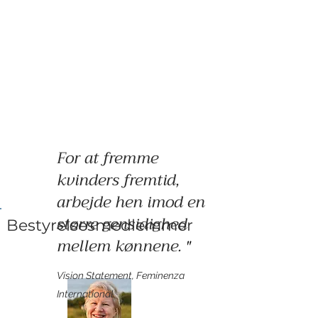
For at fremme
kvinders fremtid,
arbejde hen imod en
større gensidighed
Bestyrelsesmedlemmer
mellem kønnene.
"
Vision Statement, Feminenza
International