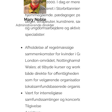
Vi startede i 2000. I dag er mere end 90
frivillige placeret i Storbritannien:
hjemmegående, pædagoger, psykologer,
Mary Noble
læger, terapeuter, kunstnere, samfunds-
Administrerende direktør
og ungdomsarbejdere og aktivister og
specialister:
Afholdelse af regelmæssige
sammenkomster for kvinder i Greater
London-området, Nottinghamshire, West
Wales; at tilbyde kurser og workshops
både direkte for offentligheden såvel
som for velgørende organisationer og
lokalsamfundsbaserede organisationer
Vært for interreligiøse
samfundssamlinger og koncerter om
Tilgivelse