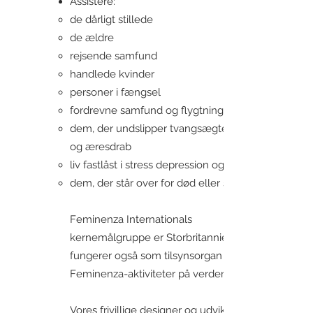
Assistere:
de dårligt stillede
de ældre
rejsende samfund
handlede kvinder
personer i fængsel
fordrevne samfund og flygtninge
dem, der undslipper tvangsægteskaber
og æresdrab
liv fastlåst i stress depression og angst
dem, der står over for død eller sorg
Feminenza Internationals
kernemålgruppe er Storbritannien. Det
fungerer også som tilsynsorgan for alle
Feminenza-aktiviteter på verdensplan.
Vores frivillige designer og udvikler de