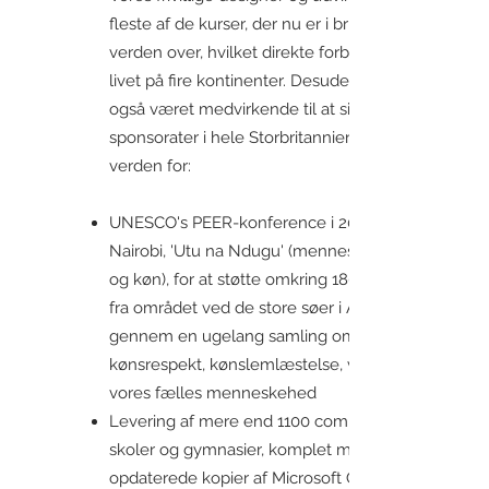
fleste af de kurser, der nu er i brug
verden over, hvilket direkte forbedrer
livet på fire kontinenter. Desuden har de
også været medvirkende til at sikre
sponsorater i hele Storbritannien og
verden for:
UNESCO's PEER-konference i 2006 i
Nairobi, 'Utu na Ndugu' (menneskelighed
og køn), for at støtte omkring 180 ngo'er
fra området ved de store søer i Afrika
gennem en ugelang samling om
kønsrespekt, kønslemlæstelse, værdi for
vores fælles menneskehed
Levering af mere end 1100 computere til
skoler og gymnasier, komplet med fuldt
opdaterede kopier af Microsoft Office og