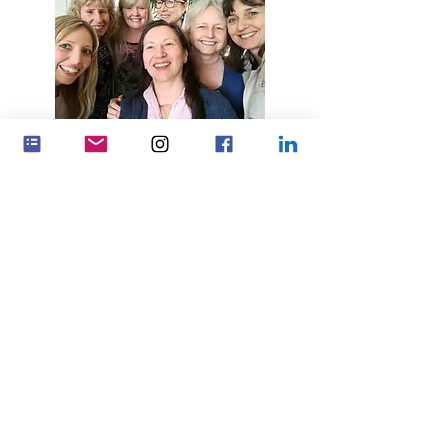
Wywieraj większy wpływ, pracując
razem
Związki partnerskie
Feminenza Denmark
Feminenza Germany
Feminenza Israel
Feminenza Kenya