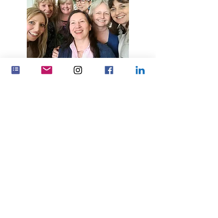
Wywieraj większy wpływ, pracując
razem
Związki partnerskie
Feminenza Denmark
Feminenza Germany
Feminenza Israel
Feminenza Kenya