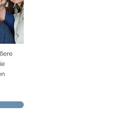
ößere
ie
en