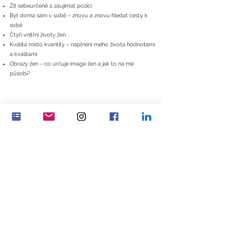
Žít sebeurčeně a zaujímat pozici
Být doma sám v sobě – znovu a znovu hledat cesty k
sobě
Čtyři vnitřní životy žen
Kvalita místo kvantity – naplnění mého života hodnotami
a kvalitami
Obrazy žen – co určuje image žen a jak to na mě
působí?