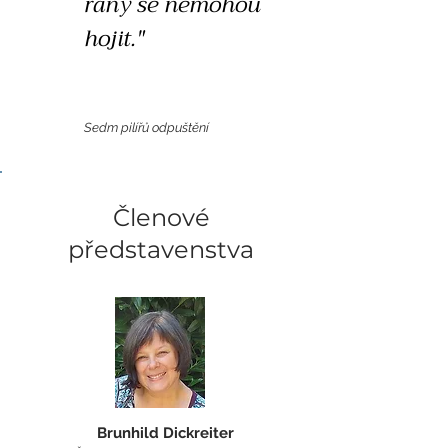
rány se nemohou
hojit."
Sedm pilířů odpuštění
Členové
představenstva
Brunhild Dickreiter