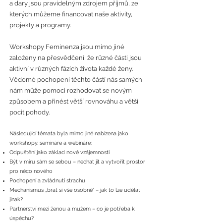
a dary jsou pravidelným zdrojem příjmů, ze
kterých můžeme financovat naše aktivity,
projekty a programy.
Workshopy Feminenza jsou mimo jiné
založeny na přesvědčení, že různé části jsou
aktivní v různých fázích života každé ženy.
Vědomé pochopení těchto částí nás samých
nám může pomoci rozhodovat se novým
způsobem a přinést větší rovnováhu a větší
pocit pohody.
Následující témata byla mimo jiné nabízena jako
workshopy, semináře a webináře:
Odpuštění jako základ nové vzájemnosti
Být v míru sám se sebou – nechat jít a vytvořit prostor
pro něco nového
Pochopení a zvládnutí strachu
Mechanismus „brat si vše osobně“ – jak to lze udělat
jinak?
Partnerství mezi ženou a mužem – co je potřeba k
úspěchu?