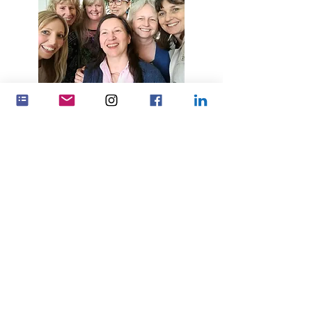
Udělejte větší dopad tím, že
budete spolupracovat
Partnerské vztahy
Feminenza Denmark
Feminenza Germany
Feminenza Israel
Feminenza Kenya