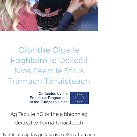
Oibrithe Óige le
Foghlaim le Déileáil
Níos Fearr le Strus
Trámach Tánaisteach
Ag Tacú le hOibrithe a bhíonn ag
déileáil le Tráma Tánaisteach
Fadhb atá ag fás go tapa is ea Strus Trámach