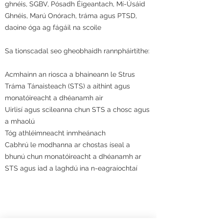
ghnéis, SGBV, Pósadh Éigeantach, Mí-Úsáid
Ghnéis, Marú Onórach, tráma agus PTSD,
daoine óga ag fágáil na scoile
Sa tionscadal seo gheobhaidh rannpháirtithe:
Acmhainn an riosca a bhaineann le Strus
Tráma Tánaisteach (STS) a aithint agus
monatóireacht a dhéanamh air
Uirlisí agus scileanna chun STS a chosc agus
a mhaolú
Tóg athléimneacht inmheánach
Cabhrú le modhanna ar chostas íseal a
bhunú chun monatóireacht a dhéanamh ar
STS agus iad a laghdú ina n-eagraíochtaí