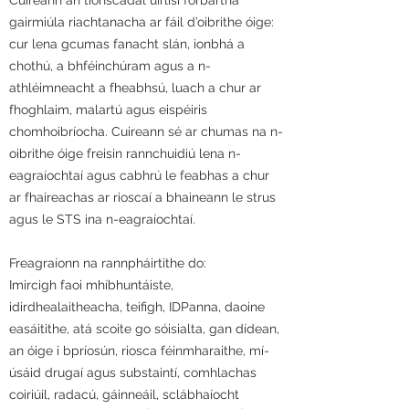
Cuireann an tionscadal uirlisí forbartha
gairmiúla riachtanacha ar fáil d’oibrithe óige:
cur lena gcumas fanacht slán, ionbhá a
chothú, a bhféinchúram agus a n-
athléimneacht a fheabhsú, luach a chur ar
fhoghlaim, malartú agus eispéiris
chomhoibríocha. Cuireann sé ar chumas na n-
oibrithe óige freisin rannchuidiú lena n-
eagraíochtaí agus cabhrú le feabhas a chur
ar fhaireachas ar rioscaí a bhaineann le strus
agus le STS ina n-eagraíochtaí.
Freagraíonn na rannpháirtithe do:
Imircigh faoi mhíbhuntáiste,
idirdhealaitheacha, teifigh, IDPanna, daoine
easáitithe, atá scoite go sóisialta, gan dídean,
an óige i bpríosún, riosca féinmharaithe, mí-
úsáid drugaí agus substaintí, comhlachas
coiriúil, radacú, gáinneáil, sclábhaíocht