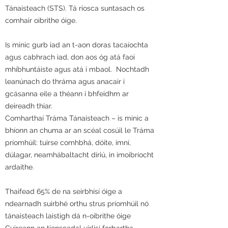
Tánaisteach (STS). Tá riosca suntasach os
comhair oibrithe óige.
Is minic gurb iad an t-aon doras tacaíochta
agus cabhrach iad, don aos óg atá faoi
mhíbhuntáiste agus atá i mbaol. Nochtadh
leanúnach do thráma agus anacair i
gcásanna eile a théann i bhfeidhm ar
deireadh thiar.
Comharthaí Tráma Tánaisteach – is minic a
bhíonn an chuma ar an scéal cosúil le Tráma
príomhúil: tuirse comhbhá, dóite, imní,
dúlagar, neamhábaltacht díriú, in imoibríocht
ardaithe.
Thaifead 65% de na seirbhísí óige a
ndearnadh suirbhé orthu strus príomhúil nó
tánaisteach laistigh dá n-oibrithe óige