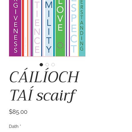
CÁILÍOCH
TAÍ scairf
Price
$85.00
Dath
*