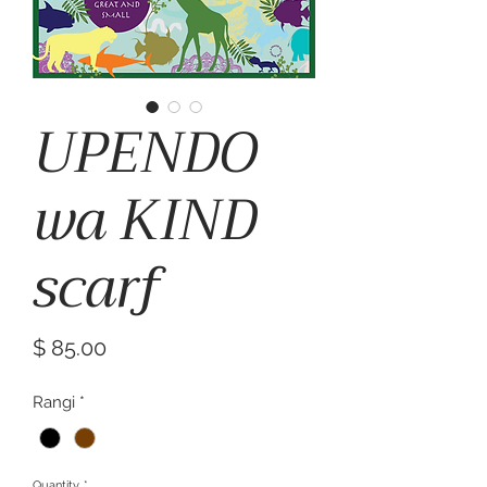
UPENDO
wa KIND
scarf
Price
$ 85.00
Rangi
*
Quantity
*