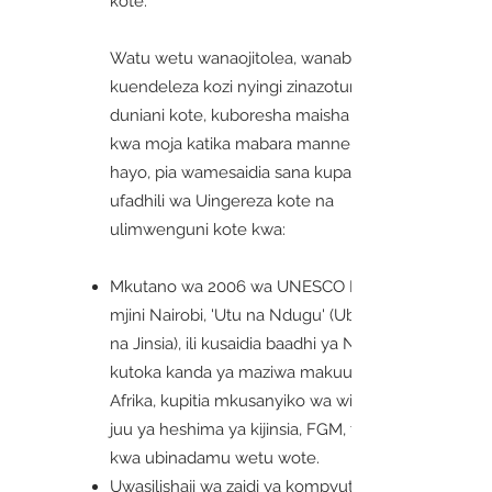
kote.
Watu wetu wanaojitolea, wanabuni na
kuendeleza kozi nyingi zinazotumika sasa
duniani kote, kuboresha maisha moja
kwa moja katika mabara manne. Zaidi ya
hayo, pia wamesaidia sana kupata
ufadhili wa Uingereza kote na
ulimwenguni kote kwa:
Mkutano wa 2006 wa UNESCO PEER
mjini Nairobi, 'Utu na Ndugu' (Ubinadamu
na Jinsia), ili kusaidia baadhi ya NGOs 180
kutoka kanda ya maziwa makuu ya
Afrika, kupitia mkusanyiko wa wiki moja
juu ya heshima ya kijinsia, FGM, thamani
kwa ubinadamu wetu wote.
Uwasilishaji wa zaidi ya kompyuta 1100