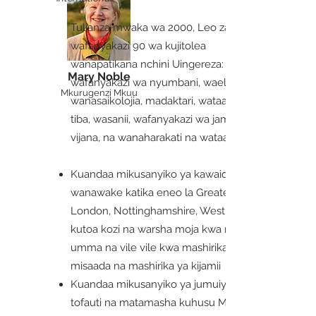
Tulianza mwaka wa 2000, Leo zaidi ya
wafanyakazi 90 wa kujitolea
wanapatikana nchini Uingereza:
Mary Noble
wafanyakazi wa nyumbani, waelimishaji,
Mkurugenzi Mkuu
wanasaikolojia, madaktari, wataalamu wa
tiba, wasanii, wafanyakazi wa jamii na
vijana, na wanaharakati na wataalamu:
Kuandaa mikusanyiko ya kawaida ya
wanawake katika eneo la Greater
London, Nottinghamshire, West Wales;
kutoa kozi na warsha moja kwa moja kwa
umma na vile vile kwa mashirika ya
misaada na mashirika ya kijamii
Kuandaa mikusanyiko ya jumuiya ya dini
tofauti na matamasha kuhusu Msamaha