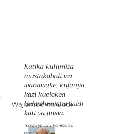
Katika kuhimiza
mustakabali wa
wanawake, kufanya
kazi kuelekea
kuheshimiana zaidi
Wajumbe wa Bodi
kati ya jinsia.
"
Taarifa ya Dira, Feminenza
International