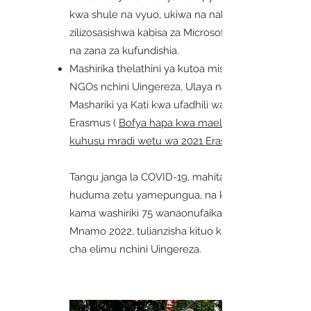
kwa shule na vyuo, ukiwa na nakala
zilizosasishwa kabisa za Microsoft Office
na zana za kufundishia.
Mashirika thelathini ya kutoa misaada na
NGOs nchini Uingereza, Ulaya na
Mashariki ya Kati kwa ufadhili wa EU
Erasmus (
Bofya hapa kwa maelezo zaidi
kuhusu mradi wetu wa 2021 Erasmus.
Tangu janga la COVID-19, mahitaji ya
huduma zetu yamepungua, na kufikia juu
kama washiriki 75 wanaonufaika kila wiki.
Mnamo 2022, tulianzisha kituo kikubwa
cha elimu nchini Uingereza.