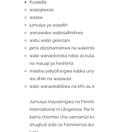
Kusaidia:
wasiojiweza
wazee
jumuiya ya wasafiri
wanawake waliosafirishwa
watu walio gerezani
jamii zilizohamishwa na wakimbizi
wale wanaotoroka ndoa za kulazimishwa
na mauaji ya heshima
maisha yaliyofungwa katika unyogovu
wa dhiki na wasiwasi
wale wanaokabiliwa na kifo au kufiwa
Jumuiya inayolengwa na Feminenza
International ni Uingereza. Pia hutumika
kama chombo cha usimamizi kwa
shughuli zote za Feminenza duniani