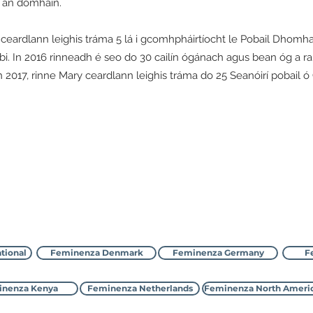
ud an domhain.
y ceardlann leighis tráma 5 lá i gcomhpháirtíocht le Pobail Dhomh
i. In 2016 rinneadh é seo do 30 cailín ógánach agus bean óg a rai
 2017, rinne Mary ceardlann leighis tráma do 25 Seanóirí pobail 
Déan teagmháil le Feminenza
tional
Feminenza Denmark
Feminenza Germany
F
nenza Kenya
Feminenza Netherlands
Feminenza North Ameri