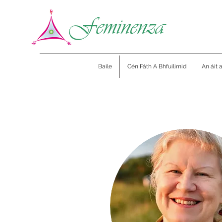
Baile
Cén Fáth A Bhfuilimid
An áit 