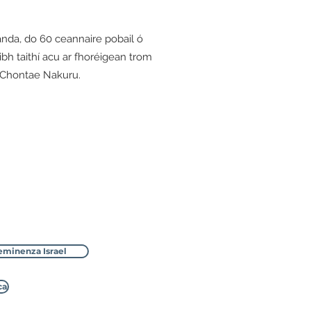
anda, do 60 ceannaire pobail ó
bh taithí acu ar fhoréigean trom
ó Chontae Nakuru.
eminenza Israel
ca