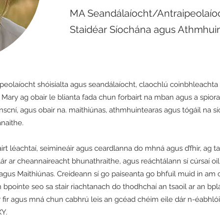
MA Seandálaíocht/Antraipeolaíoch
Staidéar Síochána agus Athmhuin
aipeolaíocht shóisialta agus seandálaíocht, claochlú coinbhleachta 
tá Mary ag obair le blianta fada chun forbairt na mban agus a spior
nscní, agus obair na. maithiúnas, athmhuintearas agus tógáil na sío
naithe.
t léachtaí, seimineáir agus ceardlanna do mhná agus d’fhir, ag tai
r ar cheannaireacht bhunathraithe, agus reáchtálann sí cúrsaí oiliú
agus Maithiúnas. Creideann sí go paiseanta go bhfuil muid in am cri
pointe seo sa stair riachtanach do thodhchaí an tsaoil ar an bplá
r fir agus mná chun cabhrú leis an gcéad chéim eile dár n-éabhlói
XY.