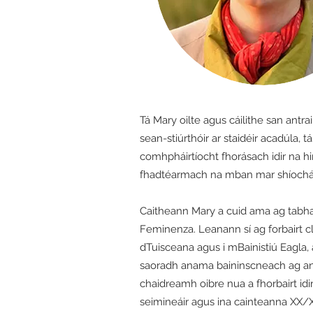
Tá Mary oilte agus cáilithe san antr
sean-stiúrthóir ar staidéir acadúla, 
comhpháirtíocht fhorásach idir na hi
fhadtéarmach na mban mar shíochá
Caitheann Mary a cuid ama ag tabhair
Feminenza. Leanann sí ag forbairt clá
dTuisceana agus i mBainistiú Eagla, 
saoradh anama baininscneach ag an b
chaidreamh oibre nua a fhorbairt idi
seimineáir agus ina cainteanna XX/