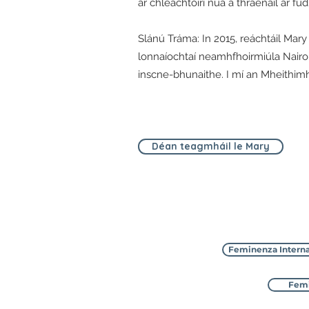
ar chleachtóirí nua a thraenáil ar f
Slánú Tráma: In 2015, reáchtáil Mar
lonnaíochtaí neamhfhoirmiúla Nairob
inscne-bhunaithe. I mí an Mheithimh
Déan teagmháil le Mary
Feminenza Interna
Femi