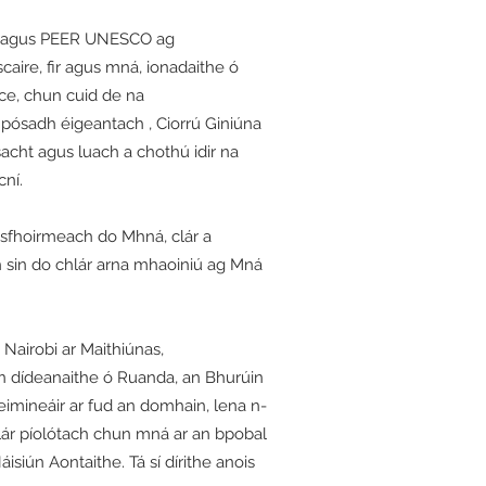
enza agus PEER UNESCO ag
aire, fir agus mná, ionadaithe ó
ce, chun cuid de na
 pósadh éigeantach , Ciorrú Giniúna
acht agus luach a chothú idir na
cní.
asfhoirmeach do Mhná, clár a
h sin do chlár arna mhaoiniú ag Mná
 Nairobi ar Maithiúnas,
nn dídeanaithe ó Ruanda, an Bhurúin
imineáir ar fud an domhain, lena n-
 clár píolótach chun mná ar an bpobal
siún Aontaithe. Tá sí dírithe anois