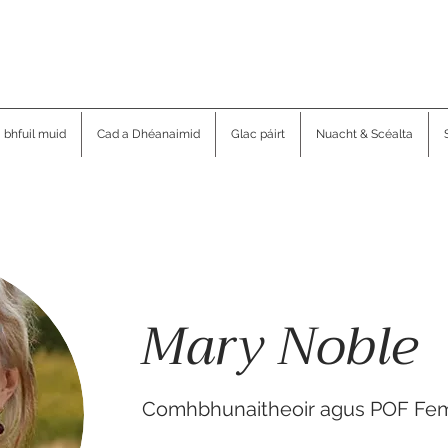
a bhfuil muid
Cad a Dhéanaimid
Glac páirt
Nuacht & Scéalta
Mary Noble
Comhbhunaitheoir agus POF Femi