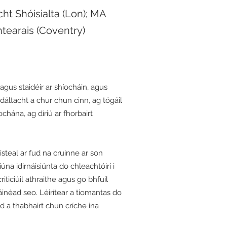
t Shóisialta (Lon); MA
tearais (Coventry)
agus staidéir ar shíocháin, agus
adáltacht a chur chun cinn, ag tógáil
chána, ag díriú ar fhorbairt
steal ar fud na cruinne ar son
na idirnáisiúnta do chleachtóirí i
ticiúil athraithe agus go bhfuil
inéad seo. Léirítear a tiomantas do
d a thabhairt chun críche ina