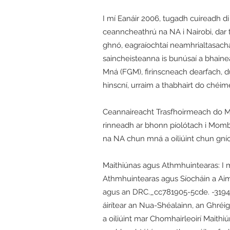
I mí Eanáir 2006, tugadh cuireadh d
ceanncheathrú na NA i Nairobi, dar t
ghnó, eagraíochtaí neamhrialtasach
saincheisteanna is bunúsaí a bhaine
Mná (FGM), firinscneach dearfach, du
hinscní, urraim a thabhairt do chéim
Ceannaireacht Trasfhoirmeach do Mhn
rinneadh ar bhonn píolótach i Momba
na NA chun mná a oiliúint chun gnío
Maithiúnas agus Athmhuintearas: I mí 
Athmhuintearas agus Síocháin a Aim
agus an DRC._cc781905-5cde. -3194-b
áirítear an Nua-Shéalainn, an Ghréig
a oiliúint mar Chomhairleoirí Maithi