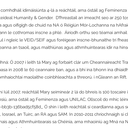
i comhdháil idirnáisiúnta 4-lá a reáchtáil, arna óstáil ag Femin
eideal Humanity & Gender. D’fhreastail an imeacht seo ar 250 tosc
a agus oifigigh de chuid na NA ó Réigiún Mór-Lochanna na hAfrai
ann le cothromas inscne a phlé. Áiríodh orthu seo téamaí amhail
l i ngleic le VEID/SEIF agus foréigean inscne-bhunaithe trí fheas
eanna an tsaoil, agus maithiúnas agus athmhuintearas idir na hins
á: Ó 2007 i leith tá Mary ag forbairt clár um Cheannaireacht Tr
sa in 2008 le 60 ceannaire ban, agus a bhí ina bhonn ina dhiaid
mhaíochtaí maolaithe coinbhleachta a threorú. i nGleann an Rift.
Iúil 2007, reáchtáil Mary seimineár 2 lá do bhreis is 100 toscaire i
siú, arna óstáil ag Feminenza agus UNILAC, Ollscoil do mhic léi
b3b-136bad5cf58d_ Ó shin i leith reáchtáil sí ceardlanna agus se
, Iosrael, an Tuirc, an RA agus SAM. In 2010-2011 chríochnaigh sí
únais agus Athmhuintearais sa Chéinia, arna mhaoiniú ag Mná na Nái