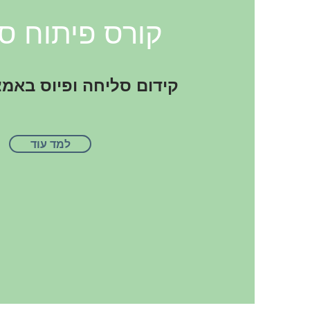
קורס פיתוח ס
קידום סליחה ופיוס באמצ
למד עוד