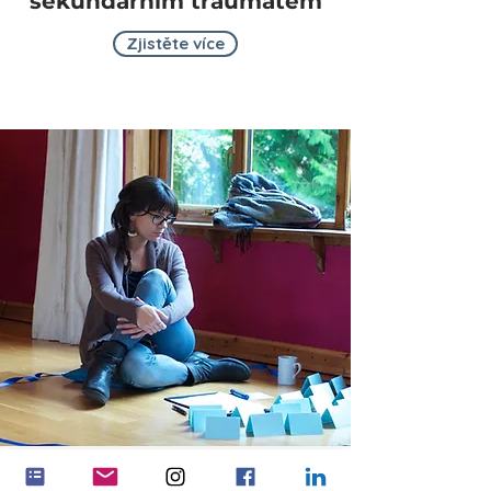
sekundárním traumatem
Zjistěte více
Kurz rozvoje