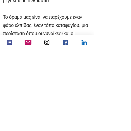
μεγαλύτερη ανθρωπιά.
Το όραμά μας είναι να παρέχουμε έναν
φάρο ελπίδας, έναν τόπο καταφυγίου, μια
περίσταση όπου οι γυναίκες (και οι
άνδρες) μπορούν να οχυρωθούν
εσωτερικά, πνευματικά, ανεξάρτητα από το
υπόβαθρο, την πίστη ή το χρώμα τους.
Είναι ένα μέρος όπου οι γυναίκες
μπορούν να είναι ασφαλείς για να
εξερευνήσουν το εσωτερικό τους ταξίδι, να
βρουν το μεγαλείο της συντροφικότητας,
να ανακαλύψουν τι είμαστε εδώ να
κάνουμε και να βρουν τρόπους να είναι
χρήσιμες στους άλλους.
Mary Noble, Promoting the