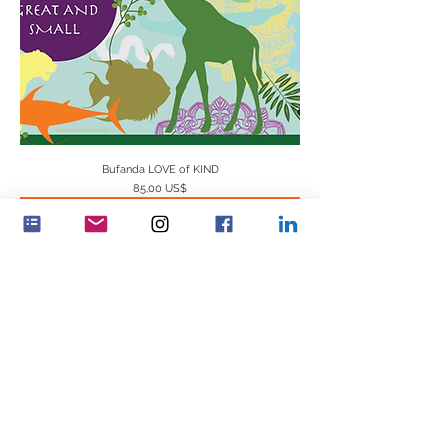
Bufanda LOVE of KIND
Precio
85,00 US$