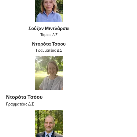
Σούζαν Μιντλάρσκι
Ταμίας Δ.Σ
Ντορότα Τσόου
Γραμματέας Δ.Σ
Ντορότα Τσόου
Γραμματέας Δ.Σ