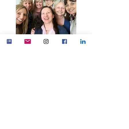
Зробіть більший вплив, працюючи
разом
Партнерські відносини
Feminenza Denmark
Feminenza Germany
Feminenza Israel
Feminenza Kenya