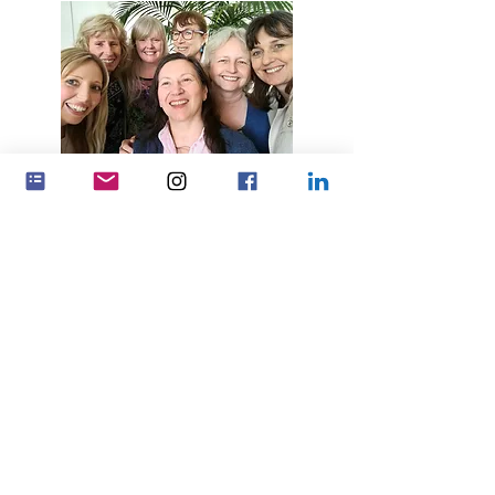
Gwnewch fwy o effaith trwy
gydweithio
Partneriaethau
Feminenza Denmark
Feminenza Germany
Feminenza Israel