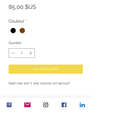
Prix
85,00 $US
Couleur
*
Quantité
*
Ajouter au panier
Satin clair, 100 % soie, 110x110 cm (43"x43")
INFORMATION SUR LE PRODUIT
Portez une déclaration et un sentiment de
détermination! Tous les bénéfices vont au soutien
POLITIQUE DE RETOUR ET DE
des programmes de Feminenza à travers le monde.
REMBOURSEMENT