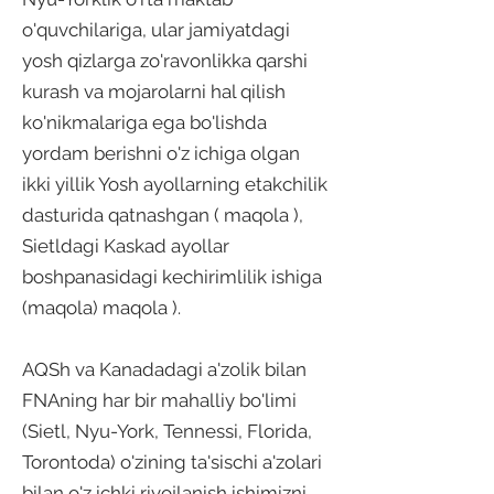
o'quvchilariga, ular jamiyatdagi
yosh qizlarga zo'ravonlikka qarshi
kurash va mojarolarni hal qilish
ko'nikmalariga ega bo'lishda
yordam berishni o'z ichiga olgan
ikki yillik Yosh ayollarning etakchilik
dasturida qatnashgan (
maqola
),
Sietldagi Kaskad ayollar
boshpanasidagi kechirimlilik ishiga
(maqola)
maqola
).
AQSh va Kanadadagi a'zolik bilan
FNAning har bir mahalliy bo'limi
(Sietl, Nyu-York, Tennessi, Florida,
Torontoda) o'zining ta'sischi a'zolari
bilan o'z ichki rivojlanish ishimizni