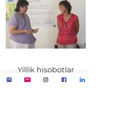
Yillik hisobotlar
Feminenza Shimoliy Amerika
Moliyaviy hisobot 2024
2024 yil yakuni buxgalteriya balansi
2024 yil yakunidagi pul oqimi
2024 yil yakuni P&L
Moliyaviy hisobot 2023
2023 yil yakuni buxgalteriya balansi
2023 yil yakunidagi pul oqimi