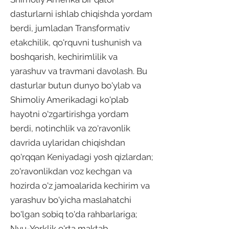
dasturlarni ishlab chiqishda yordam
berdi, jumladan Transformativ
etakchilik, qo'rquvni tushunish va
boshqarish, kechirimlilik va
yarashuv va travmani davolash. Bu
dasturlar butun dunyo bo'ylab va
Shimoliy Amerikadagi ko'plab
hayotni o'zgartirishga yordam
berdi, notinchlik va zo'ravonlik
davrida uylaridan chiqishdan
qo'rqqan Keniyadagi yosh qizlardan;
zo'ravonlikdan voz kechgan va
hozirda o'z jamoalarida kechirim va
yarashuv bo'yicha maslahatchi
bo'lgan sobiq to'da rahbarlariga;
Nyu-Yorklik o'rta maktab