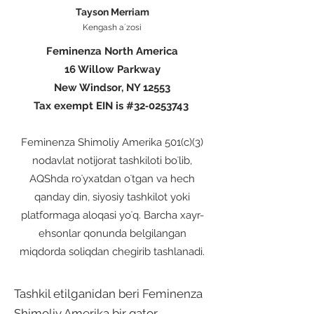
Tayson Merriam
Kengash aʼzosi
Feminenza North America
16 Willow Parkway
New Windsor, NY 12553
Tax exempt EIN is #32‐0253743
Feminenza Shimoliy Amerika 501(c)(3)
nodavlat notijorat tashkiloti boʻlib,
AQShda roʻyxatdan oʻtgan va hech
qanday din, siyosiy tashkilot yoki
platformaga aloqasi yoʻq. Barcha xayr-
ehsonlar qonunda belgilangan
miqdorda soliqdan chegirib tashlanadi.
Tashkil etilganidan beri Feminenza
Shimoliy Amerika bir qator