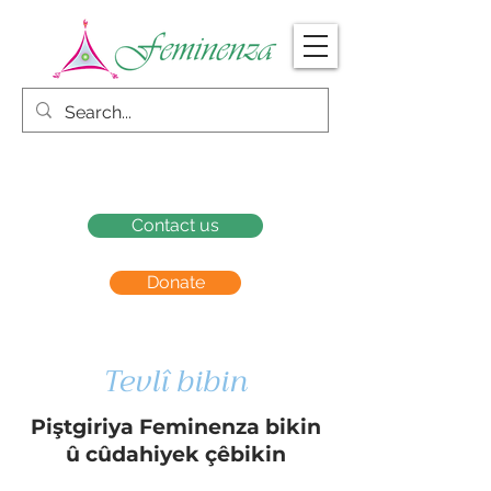
Contact us
Donate
Tevlî bibin
Piştgiriya Feminenza bikin
û cûdahiyek çêbikin