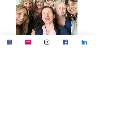
Bi xebata bi hev re bandorek
mezintir bikin
Partnerships
Feminenza Denmark
Feminenza Germany
Feminenza Israel
Feminenza Kenya