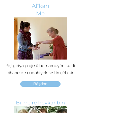
Alîkarî
Me
Piştgiriya proje û bernameyên ku di
cîhanê de cûdahiyek rastîn çêbikin
Bêşdan
Bi me re hevkar bin