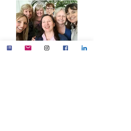
Avoir un plus grand impact en
travaillant ensemble
Partenariats
Feminenza Denmark
Feminenza Germany
Feminenza Israel