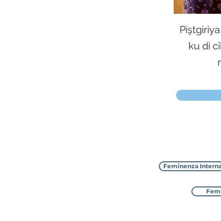
Piştgiri
ku di 
Feminenza Interna
Femi