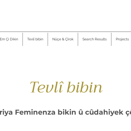
Em Çi Dikin
Tevlî bibin
Nûçe & Çîrok
Search Results
Projects
Tevlî bibin
iriya Feminenza bikin û cûdahiyek ç