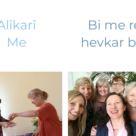
Alîkarî
Bi me r
Me
hevkar b