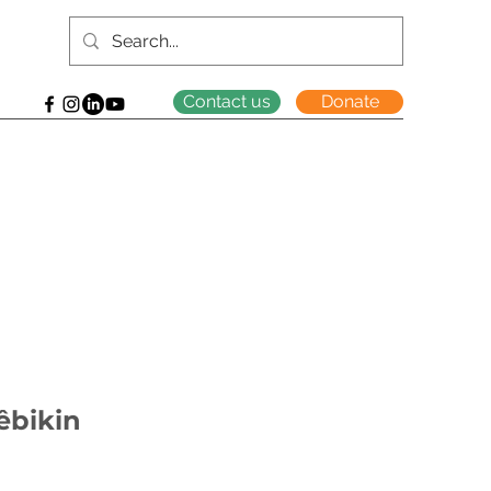
Contact us
Donate
êbikin