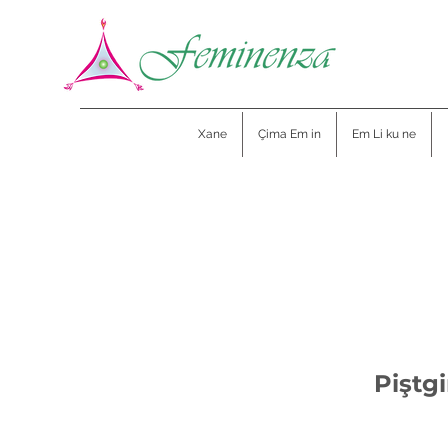
Xane
Çima Em in
Em Li ku ne
Piştg