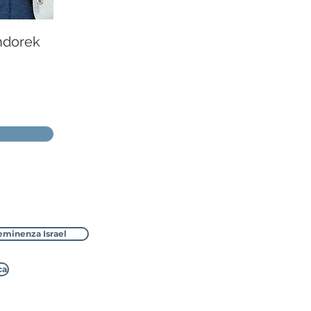
andorek
eminenza Israel
ca