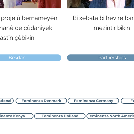
ya proje û bernameyên
Bi xebata bi hev re b
cîhanê de cûdahiyek
mezintir bikin
rastîn çêbikin
Bêşdan
Partnerships
Têkilî Feminenza
tional
Feminenza Denmark
Feminenza Germany
F
nenza Kenya
Feminenza Holland
Feminenza North Ameri
©2000-2026 Feminenza