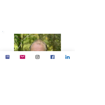
Tyson Merriam
Tesoureiro da Feminenza Internacional